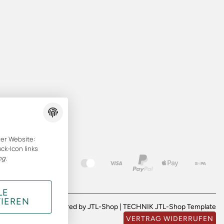
rer Website:
ck-Icon links
ng
.
LE
TIEREN
Powered by
JTL-Shop
|
TECHNIK JTL-Shop Template
VERTRAG WIDERRUFEN