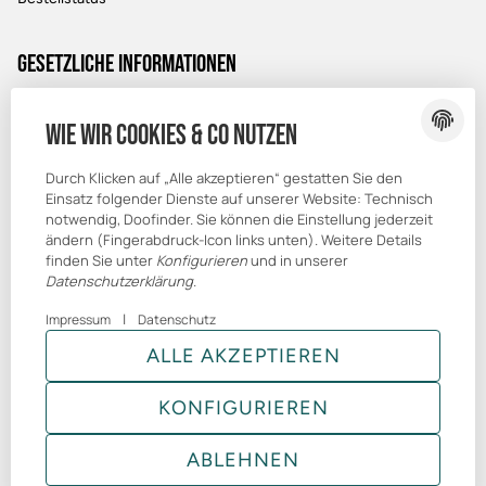
Gesetzliche Informationen
Datenschutz
Wie wir Cookies & Co nutzen
AGB
Durch Klicken auf „Alle akzeptieren“ gestatten Sie den
Sitemap
Einsatz folgender Dienste auf unserer Website: Technisch
Impressum
notwendig, Doofinder. Sie können die Einstellung jederzeit
ändern (Fingerabdruck-Icon links unten). Weitere Details
finden Sie unter
Konfigurieren
und in unserer
Datenschutzerklärung
.
|
Impressum
Datenschutz
© Brandmelde-Shop
ALLE AKZEPTIEREN
* Alle Preise inkl. gesetzlicher USt., zzgl.
GmbH
Versand
Powered by
JTL-Shop
|
TECHNIK JTL-Shop Template
KONFIGURIEREN
VERTRAG WIDERRUFEN
ABLEHNEN